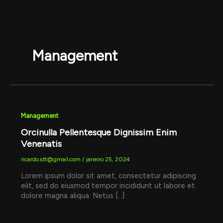
Ir
para
o
conteúdo
Management
Management
Orcinulla Pellentesque Dignissim Enim
Venenatis
ricardo.idt@gmail.com
/
janeiro 25, 2024
Lorem ipsum dolor sit amet, consectetur adipiscing
elit, sed do eiusmod tempor incididunt ut labore et
dolore magna aliqua. Netus […]